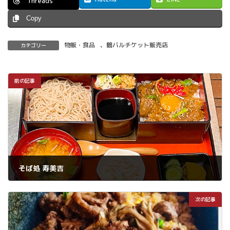
Threads
Copy
物販・食品
、
鶴バルチケット販売店
カテゴリー
前の記事
そば処 寿美吉
2026年7月27日
次の記事