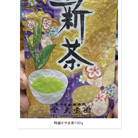
特選さやま茶100ｇ