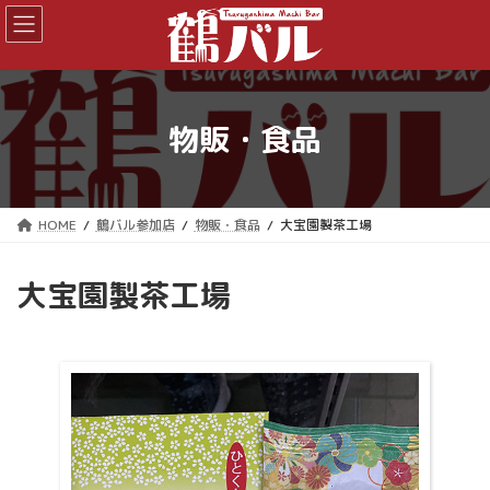
コ
ナ
ン
ビ
テ
ゲ
ン
ー
ツ
シ
へ
ョ
物販・食品
ス
ン
キ
に
ッ
移
プ
動
HOME
鶴バル参加店
物販・食品
大宝園製茶工場
大宝園製茶工場