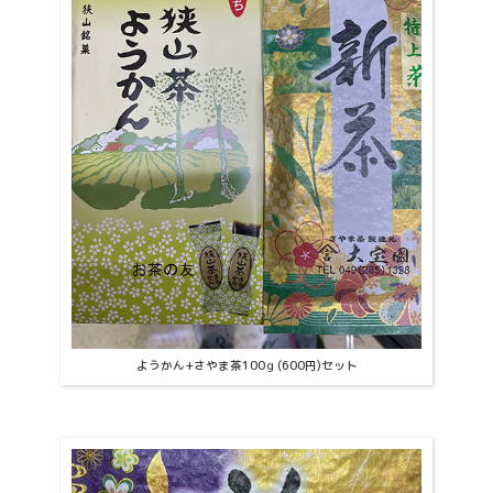
ようかん+さやま茶100ｇ(600円)セット