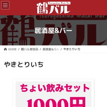
コ
ナ
ン
ビ
テ
ゲ
ン
ー
ツ
シ
へ
ョ
居酒屋&バー
ス
ン
キ
に
ッ
移
プ
動
HOME
鶴バル参加店
居酒屋&バー
やきとりいち
やきとりいち