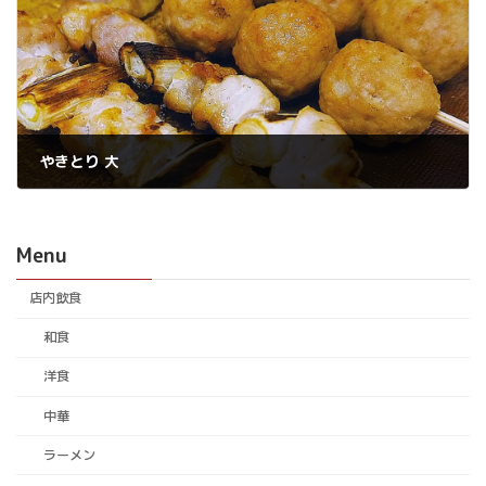
やきとり 大
2026年7月28日
Menu
店内飲食
和食
洋食
中華
ラーメン