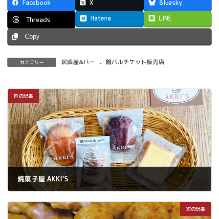
Facebook
X
Bluesky
Hatena
LINE
Threads
Copy
居酒屋&バー
、
鶴バルチケット販売店
カテゴリー
前の記事
焼菓子屋 AKKI'S
2026年7月28日
次の記事